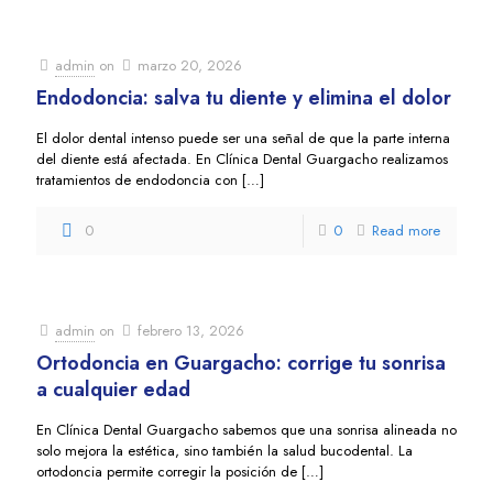
admin
on
marzo 20, 2026
Endodoncia: salva tu diente y elimina el dolor
El dolor dental intenso puede ser una señal de que la parte interna
del diente está afectada. En Clínica Dental Guargacho realizamos
tratamientos de endodoncia con
[…]
0
0
Read more
admin
on
febrero 13, 2026
Ortodoncia en Guargacho: corrige tu sonrisa
a cualquier edad
En Clínica Dental Guargacho sabemos que una sonrisa alineada no
solo mejora la estética, sino también la salud bucodental. La
ortodoncia permite corregir la posición de
[…]