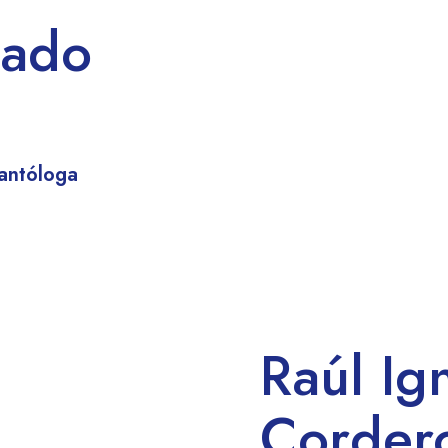
gado
lantóloga
Raúl Ig
Corder