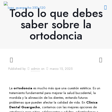
Todo lo que debes
saber sobre la
ortodoncia
Published by
admin
on
marzo 15, 2025
La
ortodoncia
es mucho más que una cuestión estética. Es un
tratamiento fundamental para mejorar la salud bucodental, la
mordida y la alineación de los dientes, evitando futuros
problemas que pueden afectar la calidad de vida. En
Clínica
Dental Guargacho
, contamos con las mejores opciones de
ortodoncia para niños, adolescentes y adultos, adaptándonos a